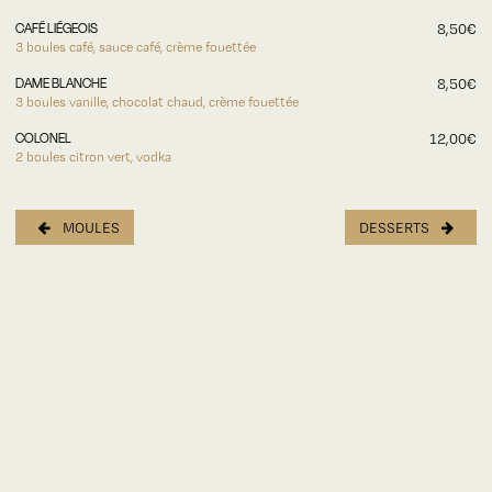
CAFÉ LIÉGEOIS
8,50€
3 boules café, sauce café, crème fouettée
DAME BLANCHE
8,50€
3 boules vanille, chocolat chaud, crème fouettée
COLONEL
12,00€
2 boules citron vert, vodka
MOULES
DESSERTS