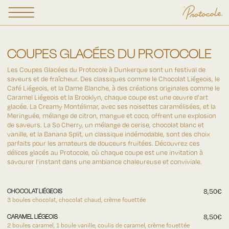
COUPES GLACÉES
DU PROTOCOLE
Les Coupes Glacées du Protocole à Dunkerque sont un festival de
saveurs et de fraîcheur. Des classiques comme le Chocolat Liégeois, le
Café Liégeois, et la Dame Blanche, à des créations originales comme le
Caramel Liégeois et la Brooklyn, chaque coupe est une œuvre d'art
glacée. La Creamy Montélimar, avec ses noisettes caramélisées, et la
Meringuée, mélange de citron, mangue et coco, offrent une explosion
de saveurs. La So Cherry, un mélange de cerise, chocolat blanc et
vanille, et la Banana Split, un classique indémodable, sont des choix
parfaits pour les amateurs de douceurs fruitées. Découvrez ces
délices glacés au Protocole, où chaque coupe est une invitation à
savourer l'instant dans une ambiance chaleureuse et conviviale.
CHOCOLAT LIÉGEOIS
8,50€
3 boules chocolat, chocolat chaud, crème fouettée
CARAMEL LIÉGEOIS
8,50€
2 boules caramel, 1 boule vanille, coulis de caramel, crème fouettée