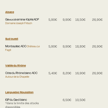
Alsace
Gewurztraminer Klipfel AOP
5,90€
9,90€
18,50€
26,90€
Domaine Joseph Fritsch
Sud ouest
Monbazillac AOC
Château Le
5,90€
9,90€
18,80€
26,90€
Fagé
Vallée du Rhône
Côte du Rhône blanc AOC
5,40€
8,20€
16,90€
26,90€
Autour de la Chapelle
Languedoc Roussillon
IGP du Gard blanc
6,50€
10,50€
*dans la limite des stocks
disponibles