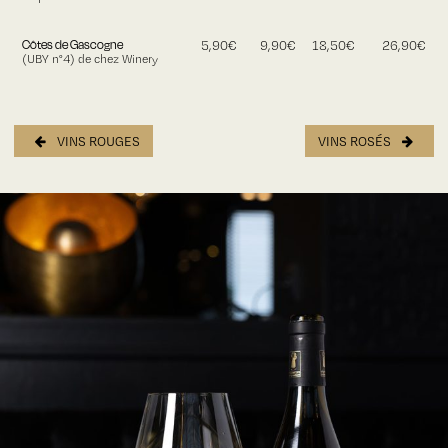
Côtes de Gascogne
5,90€
9,90€
18,50€
26,90€
(UBY n°4) de chez Winery
VINS ROUGES
VINS ROSÉS