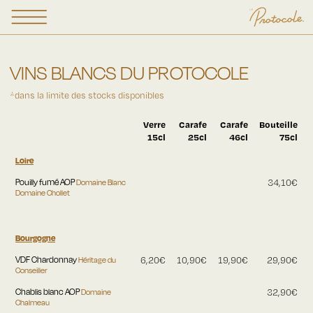
VINS BLANCS
DU PROTOCOLE
*dans la limite des stocks disponibles
Verre
Carafe
Carafe
Bouteille
15cl
25cl
46cl
75cl
Loire
Pouilly fumé AOP
Domaine Blanc
34,10€
Domaine Chollet
Bourgogne
VDF Chardonnay
Héritage du
6,20€
10,90€
19,90€
29,90€
Conseiller
Chablis blanc AOP
Domaine
32,90€
Chalmeau