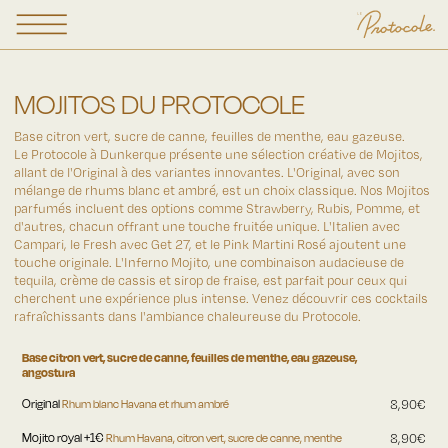
MOJITOS
DU PROTOCOLE
Base citron vert, sucre de canne, feuilles de menthe, eau gazeuse.
Le Protocole à Dunkerque présente une sélection créative de Mojitos,
allant de l'Original à des variantes innovantes. L'Original, avec son
mélange de rhums blanc et ambré, est un choix classique. Nos Mojitos
parfumés incluent des options comme Strawberry, Rubis, Pomme, et
d'autres, chacun offrant une touche fruitée unique. L'Italien avec
Campari, le Fresh avec Get 27, et le Pink Martini Rosé ajoutent une
touche originale. L'Inferno Mojito, une combinaison audacieuse de
tequila, crème de cassis et sirop de fraise, est parfait pour ceux qui
cherchent une expérience plus intense. Venez découvrir ces cocktails
rafraîchissants dans l'ambiance chaleureuse du Protocole.
Base citron vert, sucre de canne, feuilles de menthe, eau gazeuse,
angostura
Original
Rhum blanc Havana et rhum ambré
8,90€
Mojito royal +1€
Rhum Havana, citron vert, sucre de canne, menthe
8,90€