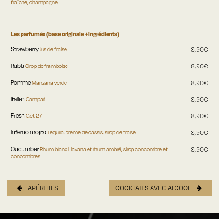
fraîche, champagne
Les parfumés (base originale + ingrédients)
Strawberry
Jus de fraise
8,90€
Rubis
Sirop de framboise
8,90€
Pomme
Manzana verde
8,90€
Italien
Campari
8,90€
Fresh
Get 27
8,90€
Inferno mojito
Tequila, crème de cassis, sirop de fraise
8,90€
Cucumber
Rhum blanc Havana et rhum ambré, sirop concombre et
8,90€
concombres
APÉRITIFS
COCKTAILS AVEC ALCOOL