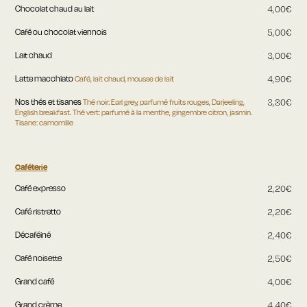
Chocolat chaud au lait
4,00€
Café ou chocolat viennois
5,00€
Lait chaud
3,00€
Latte macchiato
Café, lait chaud, mousse de lait
4,90€
Nos thés et tisanes
Thé noir: Earl grey, parfumé fruits rouges, Darjeeling,
3,80€
English breakfast. Thé vert: parfumé à la menthe, gingembre citron, jasmin.
Tisane: camomille
Caféterie
Café expresso
2,20€
Café ristretto
2,20€
Décaféiné
2,40€
Café noisette
2,50€
Grand café
4,00€
Grand crème
4,40€